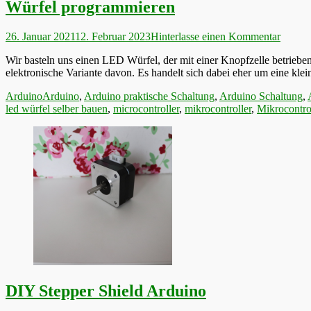
Würfel programmieren
Veröffentlicht
26. Januar 2021
12. Februar 2023
Hinterlasse einen Kommentar
am
Wir basteln uns einen LED Würfel, der mit einer Knopfzelle betriebe
elektronische Variante davon. Es handelt sich dabei eher um eine klei
Kategorien
Schlagworte
Arduino
Arduino
,
Arduino praktische Schaltung
,
Arduino Schaltung
,
led würfel selber bauen
,
microcontroller
,
mikrocontroller
,
Mikrocontro
DIY Stepper Shield Arduino