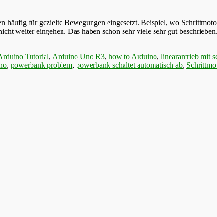
en häufig für gezielte Bewegungen eingesetzt. Beispiel, wo Schrittmo
cht weiter eingehen. Das haben schon sehr viele sehr gut beschrieben. 
Arduino Tutorial
,
Arduino Uno R3
,
how to Arduino
,
linearantrieb mit s
no
,
powerbank problem
,
powerbank schaltet automatisch ab
,
Schrittmo