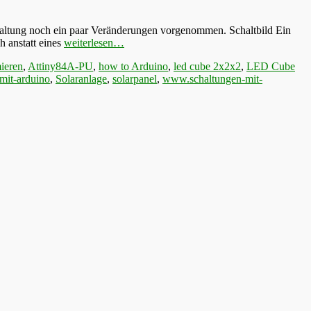
haltung noch ein paar Veränderungen vorgenommen. Schaltbild Ein
h anstatt eines
weiterlesen…
ieren
,
Attiny84A-PU
,
how to Arduino
,
led cube 2x2x2
,
LED Cube
mit-arduino
,
Solaranlage
,
solarpanel
,
www.schaltungen-mit-