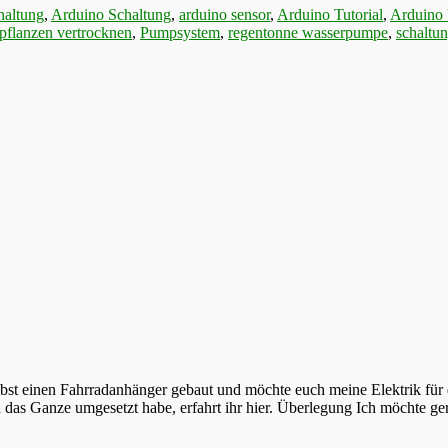
haltung
,
Arduino Schaltung
,
arduino sensor
,
Arduino Tutorial
,
Arduino
pflanzen vertrocknen
,
Pumpsystem
,
regentonne wasserpumpe
,
schaltu
bst einen Fahrradanhänger gebaut und möchte euch meine Elektrik für 
das Ganze umgesetzt habe, erfahrt ihr hier. Überlegung Ich möchte g