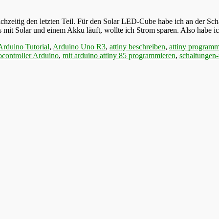
zeitig den letzten Teil. Für den Solar LED-Cube habe ich an der Sc
mit Solar und einem Akku läuft, wollte ich Strom sparen. Also habe ic
Arduino Tutorial
,
Arduino Uno R3
,
attiny beschreiben
,
attiny programm
controller Arduino
,
mit arduino attiny 85 programmieren
,
schaltungen-