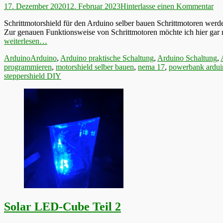
Veröffentlicht
17. Dezember 2020
12. Februar 2023
Hinterlasse einen Kommentar
am
Schrittmotorshield für den Arduino selber bauen Schrittmotoren werd
Zur genauen Funktionsweise von Schrittmotoren möchte ich hier gar ni
weiterlesen…
Kategorien
Schlagworte
Arduino
Arduino
,
Arduino praktische Schaltung
,
Arduino Schaltung
,
programmieren
,
motorshield selber bauen
,
nema 17
,
powerbank ardui
steppershield DIY
Solar LED-Cube Teil 2