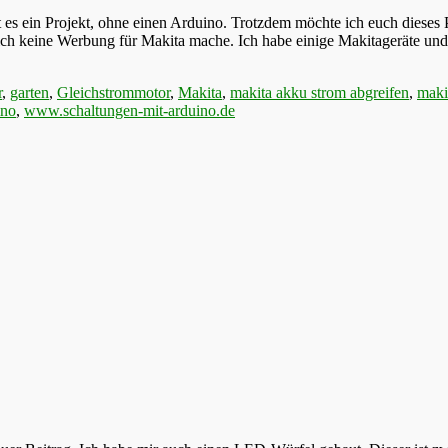
ein Projekt, ohne einen Arduino. Trotzdem möchte ich euch dieses Proj
ich keine Werbung für Makita mache. Ich habe einige Makitageräte u
r
,
garten
,
Gleichstrommotor
,
Makita
,
makita akku strom abgreifen
,
maki
ino
,
www.schaltungen-mit-arduino.de