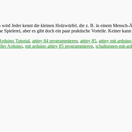
n wird Jeder kennt die kleinen Holzwürfel, die z. B. in einem Mensch-
ne Spielerei, aber es gibt doch ein paar praktische Vorteile. Keiner ka
Arduino Tutorial
,
attiny 84 programmieren
,
attiny 85
,
attiny mit arduin
ller Arduino
,
mit arduino attiny 85 programmieren
,
schaltungen-mit-ar