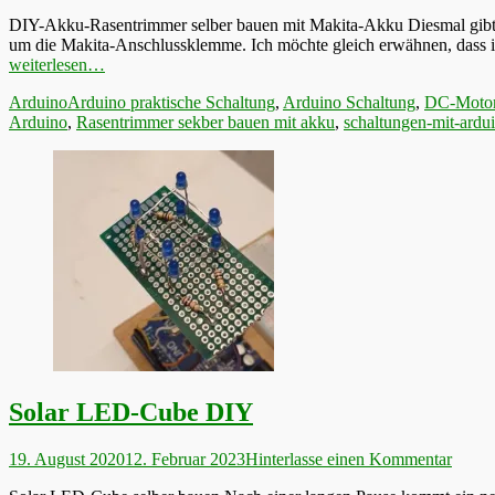
am
DIY-Akku-Rasentrimmer selber bauen mit Makita-Akku Diesmal gibt es 
um die Makita-Anschlussklemme. Ich möchte gleich erwähnen, dass 
weiterlesen…
Kategorien
Schlagworte
Arduino
Arduino praktische Schaltung
,
Arduino Schaltung
,
DC-Moto
Arduino
,
Rasentrimmer sekber bauen mit akku
,
schaltungen-mit-ardu
Solar LED-Cube DIY
Veröffentlicht
19. August 2020
12. Februar 2023
Hinterlasse einen Kommentar
am