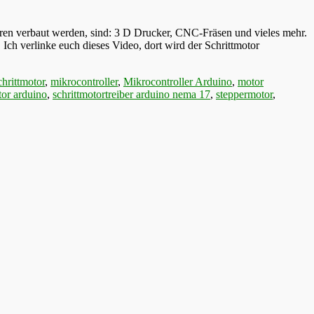
toren verbaut werden, sind: 3 D Drucker, CNC-Fräsen und vieles mehr.
Ich verlinke euch dieses Video, dort wird der Schrittmotor
chrittmotor
,
mikrocontroller
,
Mikrocontroller Arduino
,
motor
tor arduino
,
schrittmotortreiber arduino nema 17
,
steppermotor
,