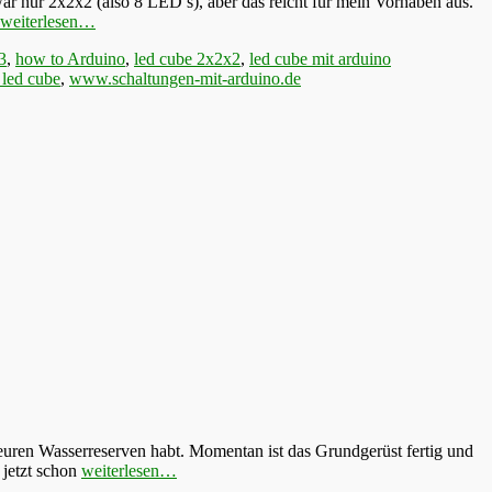
r nur 2x2x2 (also 8 LED’s), aber das reicht für mein Vorhaben aus.
weiterlesen…
3
,
how to Arduino
,
led cube 2x2x2
,
led cube mit arduino
 led cube
,
www.schaltungen-mit-arduino.de
euren Wasserreserven habt. Momentan ist das Grundgerüst fertig und
 jetzt schon
weiterlesen…