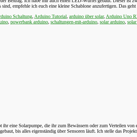
r Beitrag. Ich habe mir auch einen LED-Würfel gebaut. Dieser ist zwa
s sind, empfehle ich euch eine kleine Schablone anzufertigen. Das geht
duino Schaltung
,
Arduino Tutorial
,
arduino über solar
,
Arduino Uno R
uino
,
powerbank arduino
,
schaltungen-mit-arduino
,
solar arduino
,
solar
t ihr eine Solarpumpe, die ihr zum Bewässern oder zum Verteilen von 
ebaut, bis alles eigenständig über Sensoren läuft. Ich stelle das Projekt