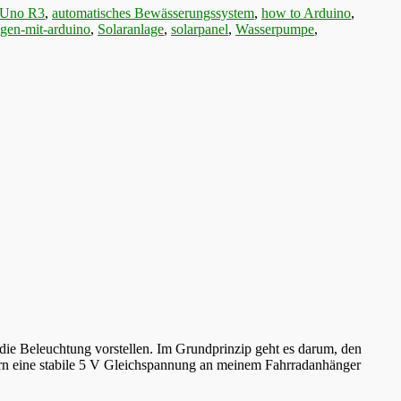
 Uno R3
,
automatisches Bewässerungssystem
,
how to Arduino
,
ngen-mit-arduino
,
Solaranlage
,
solarpanel
,
Wasserpumpe
,
die Beleuchtung vorstellen. Im Grundprinzip geht es darum, den
ern eine stabile 5 V Gleichspannung an meinem Fahrradanhänger