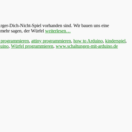
Ärger-Dich-Nicht-Spiel vorhanden sind. Wir bauen uns eine
nn mehr sagen, der Würfel
weiterlesen…
o programmieren
,
attiny programmieren
,
how to Arduino
,
kinderspiel
,
duino
,
Würfel programmieren
,
www.schaltungen-mit-arduino.de