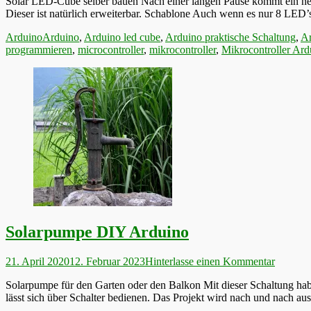
Solar LED-Cube selber bauen Nach einer langen Pause kommt ein neue
Dieser ist natürlich erweiterbar. Schablone Auch wenn es nur 8 LED’
Kategorien
Schlagworte
Arduino
Arduino
,
Arduino led cube
,
Arduino praktische Schaltung
,
Ar
programmieren
,
microcontroller
,
mikrocontroller
,
Mikrocontroller Ard
Solarpumpe DIY Arduino
Veröffentlicht
21. April 2020
12. Februar 2023
Hinterlasse einen Kommentar
am
Solarpumpe für den Garten oder den Balkon Mit dieser Schaltung hab
lässt sich über Schalter bedienen. Das Projekt wird nach und nach ausg