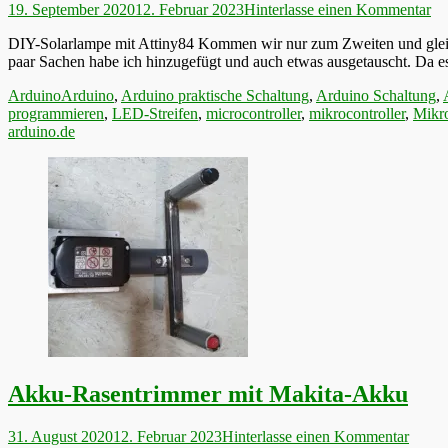
Veröffentlicht
19. September 2020
12. Februar 2023
Hinterlasse einen Kommentar
am
DIY-Solarlampe mit Attiny84 Kommen wir nur zum Zweiten und gleich
paar Sachen habe ich hinzugefügt und auch etwas ausgetauscht. Da es 
Kategorien
Schlagworte
Arduino
Arduino
,
Arduino praktische Schaltung
,
Arduino Schaltung
,
programmieren
,
LED-Streifen
,
microcontroller
,
mikrocontroller
,
Mikro
arduino.de
Akku-Rasentrimmer mit Makita-Akku
Veröffentlicht
31. August 2020
12. Februar 2023
Hinterlasse einen Kommentar