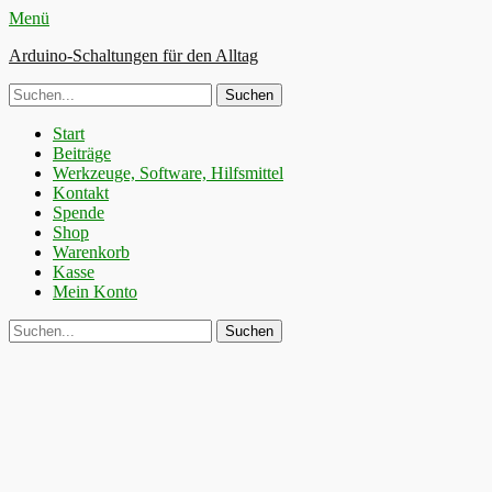
Menü
Arduino-Schaltungen für den Alltag
Suche
nach:
Primäres
Zum
Start
Inhalt
Beiträge
Menü
springen
Werkzeuge, Software, Hilfsmittel
Kontakt
Spende
Shop
Warenkorb
Kasse
Mein Konto
Suchen
Suche
nach: