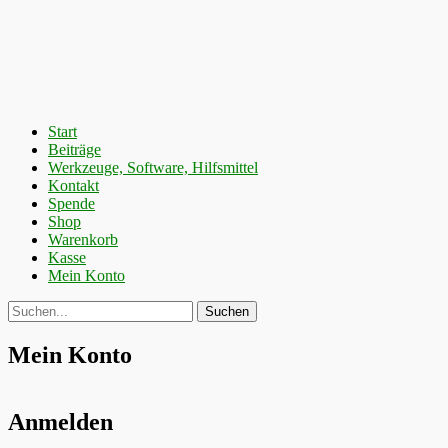
Primäres
Zum
Start
Inhalt
Beiträge
Menü
springen
Werkzeuge, Software, Hilfsmittel
Kontakt
Spende
Shop
Warenkorb
Kasse
Mein Konto
Suchen
Suche
nach:
Mein Konto
Anmelden