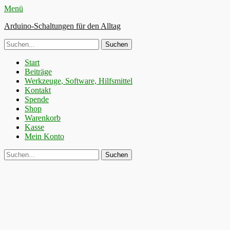
Menü
Arduino-Schaltungen für den Alltag
Suche
nach:
Primäres
Zum
Start
Inhalt
Beiträge
Menü
springen
Werkzeuge, Software, Hilfsmittel
Kontakt
Spende
Shop
Warenkorb
Kasse
Mein Konto
Suchen
Suche
nach: