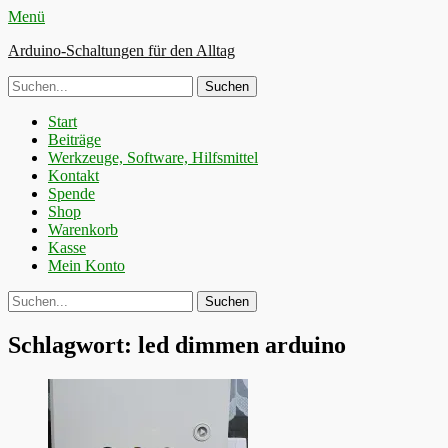
Menü
Arduino-Schaltungen für den Alltag
Suche
nach:
Primäres
Zum
Start
Inhalt
Beiträge
Menü
springen
Werkzeuge, Software, Hilfsmittel
Kontakt
Spende
Shop
Warenkorb
Kasse
Mein Konto
Suchen
Suche
nach:
Schlagwort:
led dimmen arduino