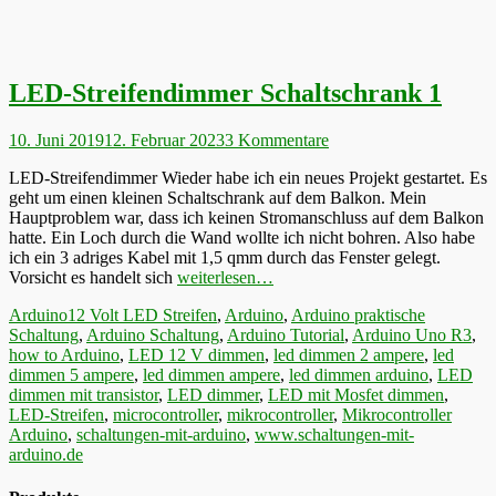
LED-Streifendimmer Schaltschrank 1
Veröffentlicht
10. Juni 2019
12. Februar 2023
3 Kommentare
am
LED-Streifendimmer Wieder habe ich ein neues Projekt gestartet. Es
geht um einen kleinen Schaltschrank auf dem Balkon. Mein
Hauptproblem war, dass ich keinen Stromanschluss auf dem Balkon
hatte. Ein Loch durch die Wand wollte ich nicht bohren. Also habe
ich ein 3 adriges Kabel mit 1,5 qmm durch das Fenster gelegt.
Vorsicht es handelt sich
weiterlesen…
Kategorien
Schlagworte
Arduino
12 Volt LED Streifen
,
Arduino
,
Arduino praktische
Schaltung
,
Arduino Schaltung
,
Arduino Tutorial
,
Arduino Uno R3
,
how to Arduino
,
LED 12 V dimmen
,
led dimmen 2 ampere
,
led
dimmen 5 ampere
,
led dimmen ampere
,
led dimmen arduino
,
LED
dimmen mit transistor
,
LED dimmer
,
LED mit Mosfet dimmen
,
LED-Streifen
,
microcontroller
,
mikrocontroller
,
Mikrocontroller
Arduino
,
schaltungen-mit-arduino
,
www.schaltungen-mit-
arduino.de