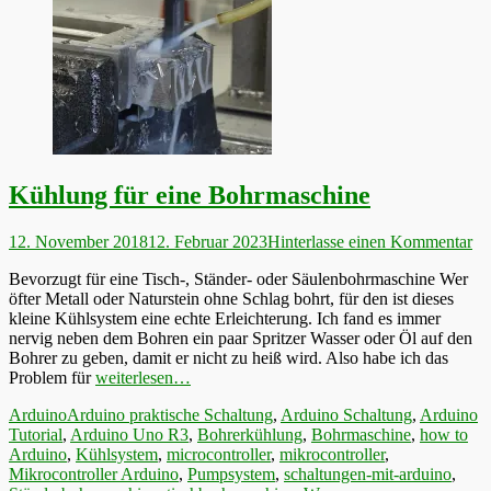
Kühlung für eine Bohrmaschine
Veröffentlicht
12. November 2018
12. Februar 2023
Hinterlasse einen Kommentar
am
Bevorzugt für eine Tisch-, Ständer- oder Säulenbohrmaschine Wer
öfter Metall oder Naturstein ohne Schlag bohrt, für den ist dieses
kleine Kühlsystem eine echte Erleichterung. Ich fand es immer
nervig neben dem Bohren ein paar Spritzer Wasser oder Öl auf den
Bohrer zu geben, damit er nicht zu heiß wird. Also habe ich das
Problem für
weiterlesen…
Kategorien
Schlagworte
Arduino
Arduino praktische Schaltung
,
Arduino Schaltung
,
Arduino
Tutorial
,
Arduino Uno R3
,
Bohrerkühlung
,
Bohrmaschine
,
how to
Arduino
,
Kühlsystem
,
microcontroller
,
mikrocontroller
,
Mikrocontroller Arduino
,
Pumpsystem
,
schaltungen-mit-arduino
,