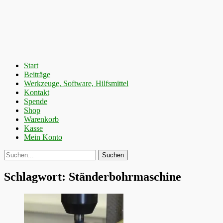
Primäres
Zum
Start
Inhalt
Beiträge
Menü
springen
Werkzeuge, Software, Hilfsmittel
Kontakt
Spende
Shop
Warenkorb
Kasse
Mein Konto
Suchen
Suche
nach:
Schlagwort:
Ständerbohrmaschine