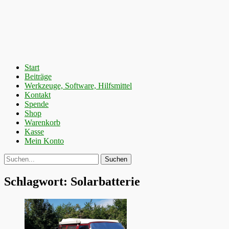
Primäres
Zum
Start
Inhalt
Beiträge
Menü
springen
Werkzeuge, Software, Hilfsmittel
Kontakt
Spende
Shop
Warenkorb
Kasse
Mein Konto
Suchen
Suche
nach:
Schlagwort:
Solarbatterie