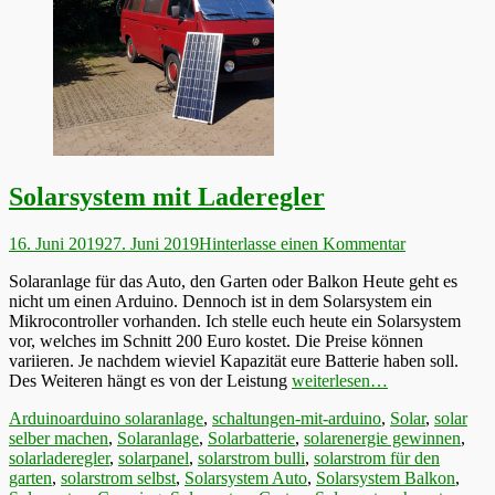
Solarsystem mit Laderegler
Veröffentlicht
16. Juni 2019
27. Juni 2019
Hinterlasse einen Kommentar
am
Solaranlage für das Auto, den Garten oder Balkon Heute geht es
nicht um einen Arduino. Dennoch ist in dem Solarsystem ein
Mikrocontroller vorhanden. Ich stelle euch heute ein Solarsystem
vor, welches im Schnitt 200 Euro kostet. Die Preise können
variieren. Je nachdem wieviel Kapazität eure Batterie haben soll.
Des Weiteren hängt es von der Leistung
weiterlesen…
Kategorien
Schlagworte
Arduino
arduino solaranlage
,
schaltungen-mit-arduino
,
Solar
,
solar
selber machen
,
Solaranlage
,
Solarbatterie
,
solarenergie gewinnen
,
solarladeregler
,
solarpanel
,
solarstrom bulli
,
solarstrom für den
garten
,
solarstrom selbst
,
Solarsystem Auto
,
Solarsystem Balkon
,