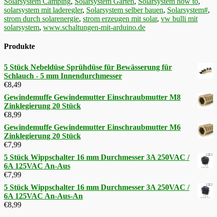
Solarsystem Camping
,
Solarsystem Garten
,
Solarsystem how to
,
solarsystem mit laderegler
,
Solarsystem selber bauen
,
Solarsystem#
,
strom durch solarenergie
,
strom erzeugen mit solar
,
vw bulli mit
solarsystem
,
www.schaltungen-mit-arduino.de
Produkte
5 Stück Nebeldüse Sprühdüse für Bewässerung für
Schlauch - 5 mm Innendurchmesser
€
8,49
Gewindemuffe Gewindemutter Einschraubmutter M8
Zinklegierung 20 Stück
€
8,99
Gewindemuffe Gewindemutter Einschraubmutter M6
Zinklegierung 20 Stück
€
7,99
5 Stück Wippschalter 16 mm Durchmesser 3A 250VAC /
6A 125VAC An-Aus
€
7,99
5 Stück Wippschalter 16 mm Durchmesser 3A 250VAC /
6A 125VAC An-Aus-An
€
8,99