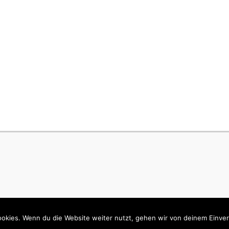
okies. Wenn du die Website weiter nutzt, gehen wir von deinem Einver
ino-Schaltungen für den Alltag
. Alle Rechte vorbehalten. | Catch Respons