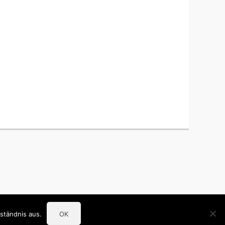
ständnis aus.
OK
ive nach
Catch Themes