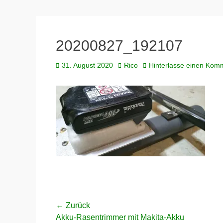
20200827_192107
Veröffentlicht
Autor
31. August 2020
Rico
Hinterlasse einen Kom
am
Beitragsnavigation
← Zurück
Vorheriger
Akku-Rasentrimmer mit Makita-Akku