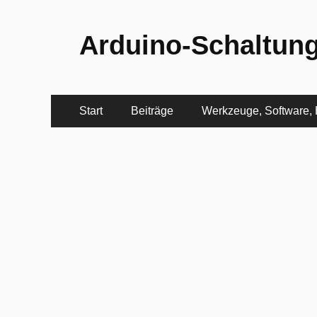
Arduino-Schaltung
Primäres
Zum
Start
Beiträge
Werkzeuge, Software, H
Inhalt
Menü
springen