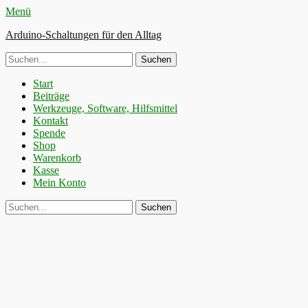
Menü
Arduino-Schaltungen für den Alltag
Suche
nach:
Primäres
Zum
Start
Inhalt
Beiträge
Menü
springen
Werkzeuge, Software, Hilfsmittel
Kontakt
Spende
Shop
Warenkorb
Kasse
Mein Konto
Suchen
Suche
nach: