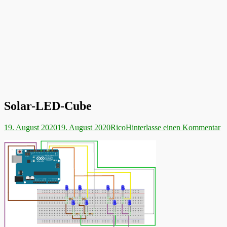
Solar-LED-Cube
Veröffentlicht
Autor
19. August 2020
19. August 2020
Rico
Hinterlasse einen Kommentar
am