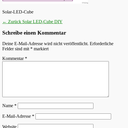
Solar-LED-Cube
Beitragsnavigation
Vorheriger
← Zurück
Solar LED-Cube DIY
Beitrag:
Schreibe einen Kommentar
Deine E-Mail-Adresse wird nicht veröffentlicht.
Erforderliche
Felder sind mit
*
markiert
Kommentar
*
Name
*
E-Mail-Adresse
*
Website