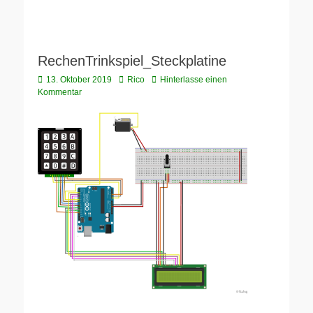
RechenTrinkspiel_Steckplatine
Veröffentlicht
Autor
13. Oktober 2019
Rico
Hinterlasse einen
am
Kommentar