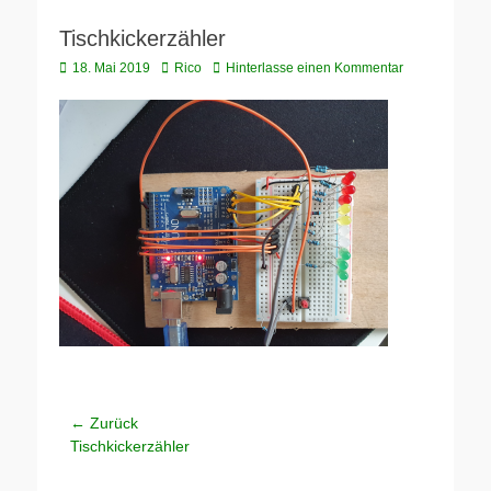
Tischkickerzähler
Veröffentlicht
Autor
18. Mai 2019
Rico
Hinterlasse einen Kommentar
am
Beitragsnavigation
← Zurück
Vorheriger
Tischkickerzähler
Beitrag: