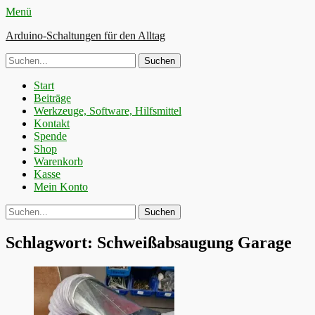
Menü
Arduino-Schaltungen für den Alltag
Suche
nach:
Primäres
Zum
Start
Inhalt
Beiträge
Menü
springen
Werkzeuge, Software, Hilfsmittel
Kontakt
Spende
Shop
Warenkorb
Kasse
Mein Konto
Suchen
Suche
nach:
Schlagwort:
Schweißabsaugung Garage