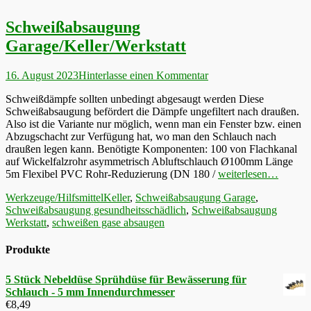
Schweißabsaugung
Garage/Keller/Werkstatt
Veröffentlicht
16. August 2023
Hinterlasse einen Kommentar
am
Schweißdämpfe sollten unbedingt abgesaugt werden Diese
Schweißabsaugung befördert die Dämpfe ungefiltert nach draußen.
Also ist die Variante nur möglich, wenn man ein Fenster bzw. einen
Abzugschacht zur Verfügung hat, wo man den Schlauch nach
draußen legen kann. Benötigte Komponenten: 100 von Flachkanal
auf Wickelfalzrohr asymmetrisch Abluftschlauch Ø100mm Länge
5m Flexibel PVC Rohr-Reduzierung (DN 180 /
weiterlesen…
Kategorien
Schlagworte
Werkzeuge/Hilfsmittel
Keller
,
Schweißabsaugung Garage
,
Schweißabsaugung gesundheitsschädlich
,
Schweißabsaugung
Werkstatt
,
schweißen gase absaugen
Produkte
5 Stück Nebeldüse Sprühdüse für Bewässerung für
Schlauch - 5 mm Innendurchmesser
€
8,49