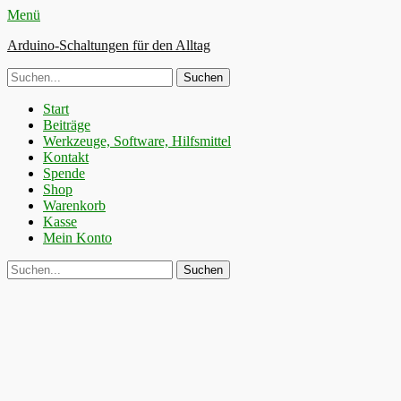
Menü
Arduino-Schaltungen für den Alltag
Suche
nach:
Primäres
Zum
Start
Inhalt
Beiträge
Menü
springen
Werkzeuge, Software, Hilfsmittel
Kontakt
Spende
Shop
Warenkorb
Kasse
Mein Konto
Suchen
Suche
nach: