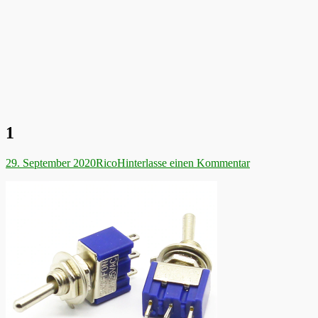
1
Veröffentlicht
Autor
29. September 2020
Rico
Hinterlasse einen Kommentar
am