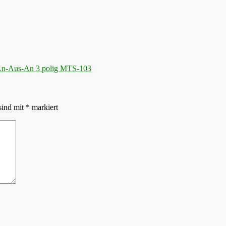
 An-Aus-An 3 polig MTS-103
sind mit
*
markiert