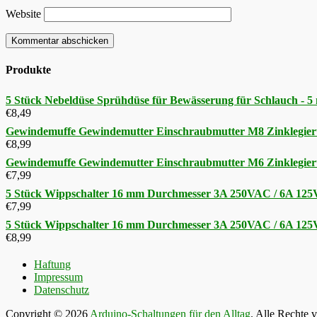
Website
Produkte
5 Stück Nebeldüse Sprühdüse für Bewässerung für Schlauch - 
€
8,49
Gewindemuffe Gewindemutter Einschraubmutter M8 Zinklegier
€
8,99
Gewindemuffe Gewindemutter Einschraubmutter M6 Zinklegier
€
7,99
5 Stück Wippschalter 16 mm Durchmesser 3A 250VAC / 6A 12
€
7,99
5 Stück Wippschalter 16 mm Durchmesser 3A 250VAC / 6A 12
€
8,99
Haftung
Impressum
Datenschutz
Copyright © 2026
Arduino-Schaltungen für den Alltag
. Alle Rechte 