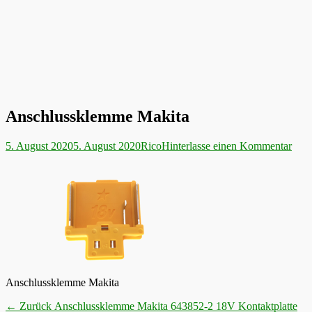
Anschlussklemme Makita
Veröffentlicht
Autor
5. August 2020
5. August 2020
Rico
Hinterlasse einen Kommentar
am
Anschlussklemme Makita
Beitragsnavigation
Vorheriger
← Zurück
Anschlussklemme Makita 643852-2 18V Kontaktplatte