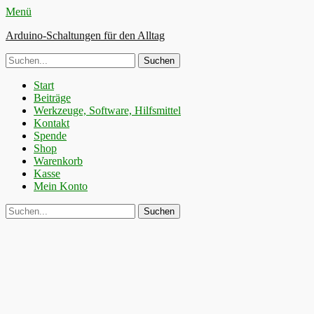
Menü
Arduino-Schaltungen für den Alltag
Suche
nach:
Primäres
Zum
Start
Inhalt
Beiträge
Menü
springen
Werkzeuge, Software, Hilfsmittel
Kontakt
Spende
Shop
Warenkorb
Kasse
Mein Konto
Suchen
Suche
nach: