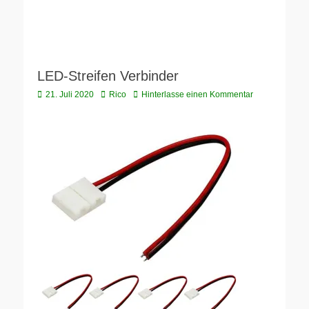
LED-Streifen Verbinder
Veröffentlicht
Autor
21. Juli 2020
Rico
Hinterlasse einen Kommentar
am