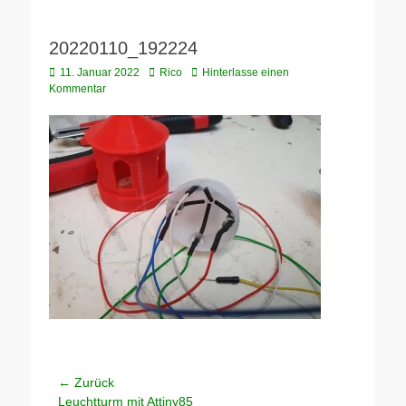
20220110_192224
Veröffentlicht
Autor
11. Januar 2022
Rico
Hinterlasse einen
am
Kommentar
Beitragsnavigation
← Zurück
Vorheriger
Leuchtturm mit Attiny85