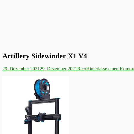
Artillery Sidewinder X1 V4
Veröffentlicht
Autor
29. Dezember 2021
29. Dezember 2021
Rico
Hinterlasse einen Komme
am