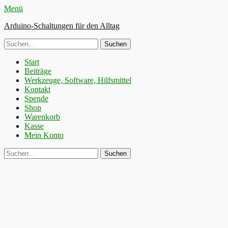
Menü
Arduino-Schaltungen für den Alltag
Suche
nach:
Primäres
Zum
Start
Inhalt
Beiträge
Menü
springen
Werkzeuge, Software, Hilfsmittel
Kontakt
Spende
Shop
Warenkorb
Kasse
Mein Konto
Suchen
Suche
nach: