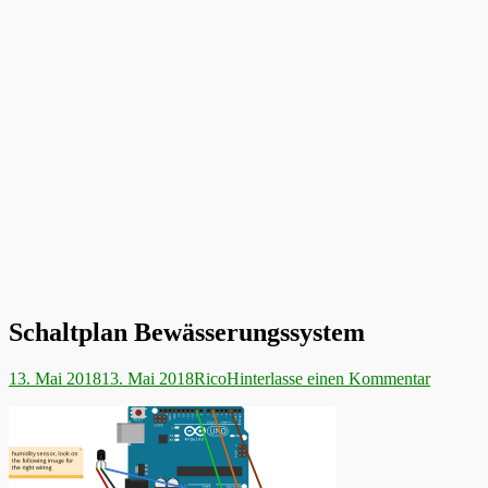
Schaltplan Bewässerungssystem
Veröffentlicht
Autor
13. Mai 2018
13. Mai 2018
Rico
Hinterlasse einen Kommentar
am