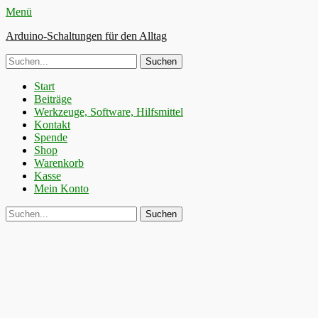
Menü
Arduino-Schaltungen für den Alltag
Suche
nach:
Primäres
Zum
Start
Inhalt
Beiträge
Menü
springen
Werkzeuge, Software, Hilfsmittel
Kontakt
Spende
Shop
Warenkorb
Kasse
Mein Konto
Suchen
Suche
nach: