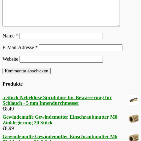
Name
*
E-Mail-Adresse
*
Website
Produkte
5 Stück Nebeldüse Sprühdüse für Bewässerung für
Schlauch - 5 mm Innendurchmesser
€
8,49
Gewindemuffe Gewindemutter Einschraubmutter M8
Zinklegierung 20 Stück
€
8,99
Gewindemuffe Gewindemutter Einschraubmutter M6