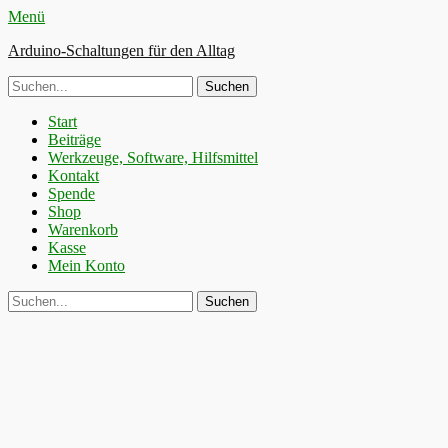
Menü
Arduino-Schaltungen für den Alltag
Suche
nach:
Primäres
Zum
Start
Inhalt
Beiträge
Menü
springen
Werkzeuge, Software, Hilfsmittel
Kontakt
Spende
Shop
Warenkorb
Kasse
Mein Konto
Suchen
Suche
nach: