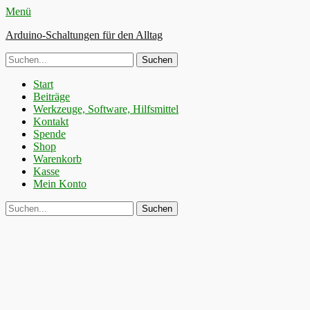
Menü
Arduino-Schaltungen für den Alltag
Suche
nach:
Primäres
Zum
Start
Inhalt
Beiträge
Menü
springen
Werkzeuge, Software, Hilfsmittel
Kontakt
Spende
Shop
Warenkorb
Kasse
Mein Konto
Suchen
Suche
nach: