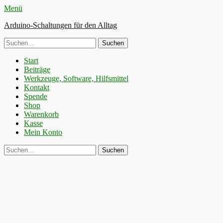
Menü
Arduino-Schaltungen für den Alltag
Suche
nach:
Primäres
Zum
Start
Inhalt
Beiträge
Menü
springen
Werkzeuge, Software, Hilfsmittel
Kontakt
Spende
Shop
Warenkorb
Kasse
Mein Konto
Suchen
Suche
nach: